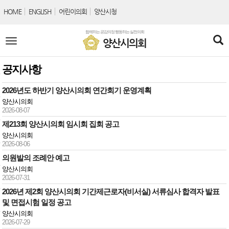
본문바로가기
HOME
ENGLISH
어린이의회
양산시청
함께하는 공감의정 행동하는 실천의회
전
양산시의회
체
메
뉴
공지사항
2026년도 하반기 양산시의회 연간회기 운영계획
양산시의회
2026-08-07
제213회 양산시의회 임시회 집회 공고
양산시의회
2026-08-06
의원발의 조례안 예고
양산시의회
2026-07-31
2026년 제2회 양산시의회 기간제근로자(비서실) 서류심사 합격자 발표
및 면접시험 일정 공고
양산시의회
2026-07-29