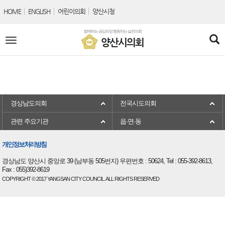
본문바로가기
HOME
ENGLISH
어린이의회
양산시청
함께하는 공감의정 행동하는 실천의회
전
양산시의회
체
메
뉴
경상남도의회
전국시도의회
관련 주요기관
읍·면·동
개인정보처리방침
경상남도 양산시 중앙로 39 (남부동 505번지) 우편번호 : 50624, Tel : 055-392-8613,
Fax : 055)392-8619
COPYRIGHT © 2017 YANGSAN CITY COUNCIL. ALL RIGHTS RESERVED