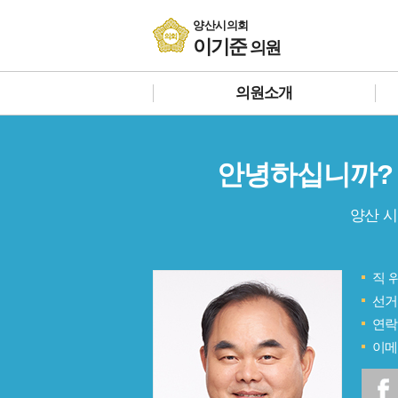
본문바로가기
양산시의회
이기준
의원
의원소개
안녕하십니까?
양산 
직 위
선거
연락
이메