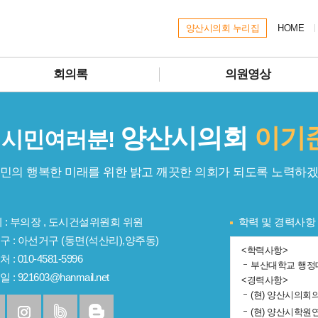
양산시의회 누리집
HOME
회의록
의원영상
양산시의회
이기
 시민여러분!
시민의 행복한 미래를 위한 밝고 깨끗한 의회가 되도록 노력하겠
 :
부의장 , 도시건설위원회 위원
학력 및 경력사항
구 :
아선거구 (동면(석산리),양주동)
<학력사항>
처 :
010-4581-5996
부산대학교 행정
일 :
921603@hanmail.net
<경력사항>
(현) 양산시의회
(현) 양산시학원