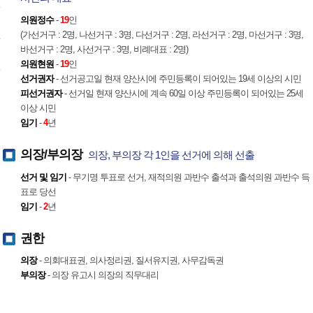
의원정수
-
19
인
(가선거구 : 2명, 나선거구 : 3명, 다선거구 : 2명, 라선거구 : 2명, 마선거구 : 3명,
바선거구 : 2명, 사선거구 : 3명, 비례대표 : 2명)
의원현원
-
19
인
선거권자
- 선거공고일 현재 양산시에 주민등록이 되어있는 19세 이상의 시민
피선거권자
- 선거일 현재 양산시에 계속 60일 이상 주민등록이 되어있는 25세
이상 시민
임기
-
4
년
의장/부의장
의장, 부의장 각 1인을 선거에 의해 선출
선거 및 임기
- 무기명 투표로 선거, 재적의원 과반수 출석과 출석의원 과반수 득
표로 당선
임기
-
2
년
권한
의장
- 의회대표권, 의사정리권, 질서유지권, 사무감독권
부의장
- 의장 유고시 의장의 직무대리