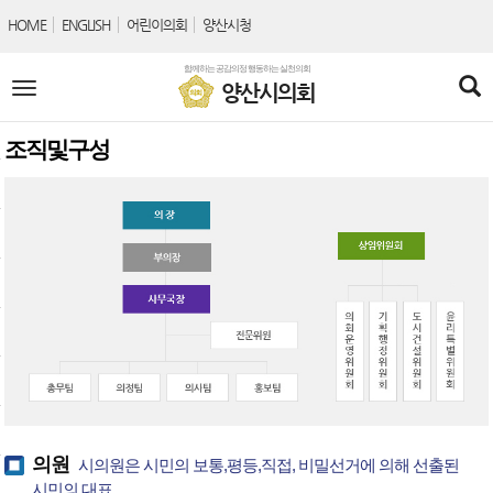
본문바로가기
HOME
ENGLISH
어린이의회
양산시청
함께하는 공감의정 행동하는 실천의회
전
양산시의회
체
메
뉴
조직및구성
의원
시의원은 시민의 보통,평등,직접, 비밀선거에 의해 선출된
시민의 대표