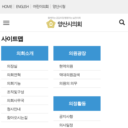
본문바로가기
HOME
ENGLISH
어린이의회
양산시청
함께하는 공감의정 행동하는 실천의회
전
양산시의회
체
메
뉴
사이트맵
의회소개
의원광장
의장실
현역의원
의회연혁
역대의원검색
의회기능
의원의 의무
조직및구성
의회사무국
의정활동
청사안내
공지사항
찾아오시는길
의사일정