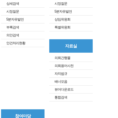
상세검색
시정질문
시정질문
5분자유발언
5분자유발언
상임위원회
부록검색
특별위원회
의안검색
안건처리현황
자료실
의회간행물
의회용어사전
자치법규
배너모음
뷰어다운로드
통합검색
참여마당